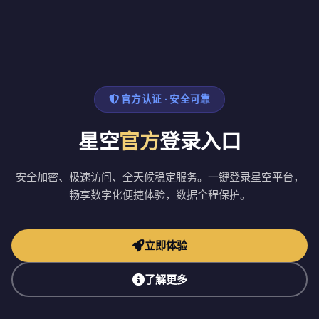
官方认证 · 安全可靠
星空
官方
登录入口
安全加密、极速访问、全天候稳定服务。一键登录星空平台，
畅享数字化便捷体验，数据全程保护。
立即体验
了解更多