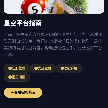
星空平台指南
全面了解星空官方登录入口的各项功能与服务。从注册
登录到日常使用，我们为您提供详细的操作指引、最佳
实践和常见问题解答，帮助您快速上手，充分发挥平台
价值。
注册教程
安全设置
功能详解
常见问题
查看完整指南