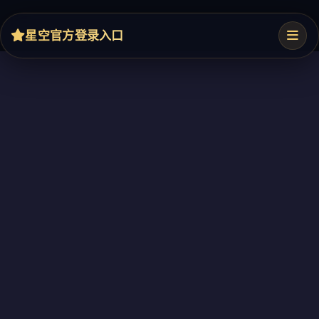
星空官方登录入口