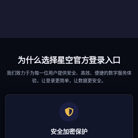
为什么选择星空官方登录入口
我们致力于为每一位用户提供安全、高效、便捷的数字服务体
验，让登录更简单，让数据更安全。
安全加密保护