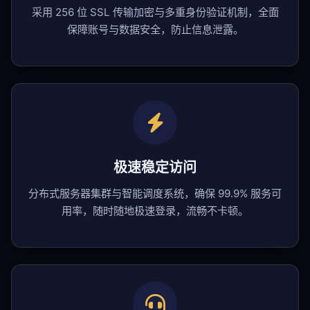
采用 256 位 SSL 传输加密与多重身份验证机制，全面
保障账号与数据安全，防止信息泄露。
极速稳定访问
分布式服务器集群与智能调度系统，确保 99.9% 服务可
用率，随时随地极速登录，流畅不卡顿。