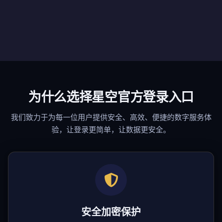
为什么选择星空官方登录入口
我们致力于为每一位用户提供安全、高效、便捷的数字服务体
验，让登录更简单，让数据更安全。
安全加密保护