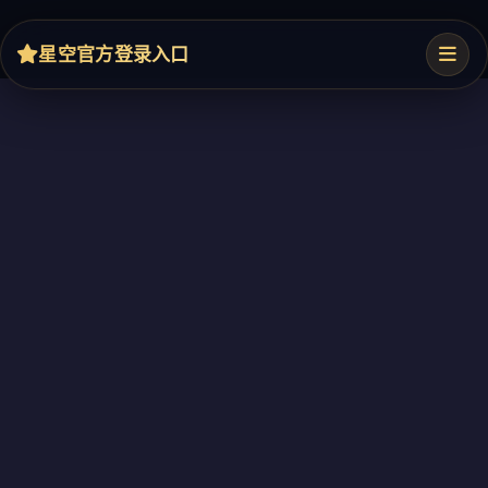
星空官方登录入口