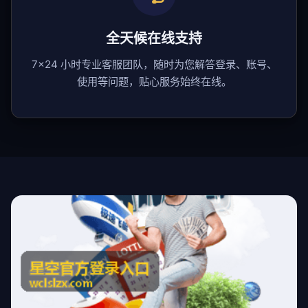
全天候在线支持
7×24 小时专业客服团队，随时为您解答登录、账号、
使用等问题，贴心服务始终在线。