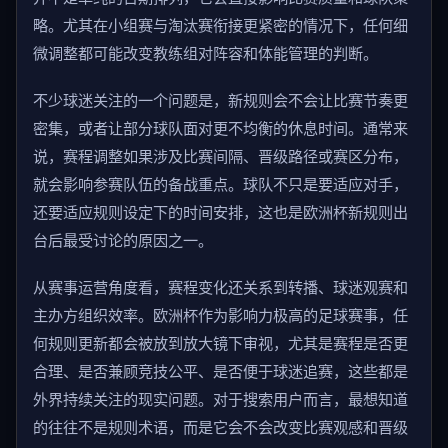
略。尤其在小组赛与淘汰赛衔接更紧密的情况下，任何细
微调整都可能改变教练组对阵容和体能管理的判断。
不少球迷关注的一个问题是，新规则会不会让比赛节奏更
密集，或者让部分球队面对更不均衡的休息时间。通常来
说，赛程调整如果涉及比赛间隔、晋级路径或赛区分布，
就会影响参赛队伍的备战重点。球队不只是要适应对手，
还要适应规则设定下的时间安排，这也是欧洲杯新规则出
台后最受讨论的原因之一。
从赛事运营角度看，赛程变化还关系到转播、球迷观赛和
主办方组织效率。欧洲杯作为影响力极高的足球赛事，任
何规则更新都会被放到放大镜下审视，尤其是赛程是否更
合理、是否兼顾竞技公平、是否便于球迷追赛，这些都是
外界持续关注的现实问题。对于搜索用户而言，最想知道
的往往不是规则术语，而是它会不会改变比赛观感和晋级