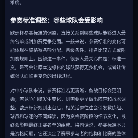
难度。
参赛标准调整：哪些球队会受影响
欧洲杯参赛标准的调整，直接关系到哪些球队能够进入最
终名单或附加赛竞争范围。一般来说，参赛标准的变化可
能体现在资格赛名额分配、晋级条件、排名比较方式或附
加赛规则上。围绕这一事件，很多人最关心的是：标准一
变，是否会让原本边缘化的球队获得更多机会，或者让传
统强队面临更复杂的出线过程。
对中小球队来说，参赛标准若更清晰，备战目标会更明
确；若竞争门槛发生变化，则需要更早做出阵容和战术调
整。欧洲杯新规则出台后，相关话题往往会引发教练组、
球员和球迷的不同解读，因为资格赛阶段的细节变化，最
终会影响最终正赛名单的组成。换句话说，参赛标准不只
是资格问题，它还决定了赛事参与者的结构和比赛的整体