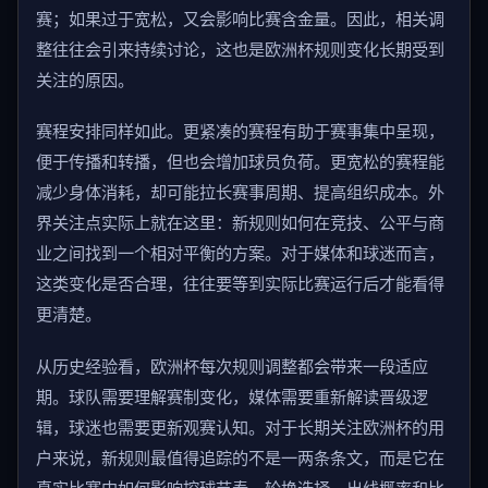
赛；如果过于宽松，又会影响比赛含金量。因此，相关调
整往往会引来持续讨论，这也是欧洲杯规则变化长期受到
关注的原因。
赛程安排同样如此。更紧凑的赛程有助于赛事集中呈现，
便于传播和转播，但也会增加球员负荷。更宽松的赛程能
减少身体消耗，却可能拉长赛事周期、提高组织成本。外
界关注点实际上就在这里：新规则如何在竞技、公平与商
业之间找到一个相对平衡的方案。对于媒体和球迷而言，
这类变化是否合理，往往要等到实际比赛运行后才能看得
更清楚。
从历史经验看，欧洲杯每次规则调整都会带来一段适应
期。球队需要理解赛制变化，媒体需要重新解读晋级逻
辑，球迷也需要更新观赛认知。对于长期关注欧洲杯的用
户来说，新规则最值得追踪的不是一两条条文，而是它在