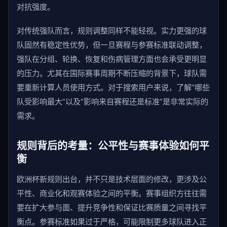
对抗强度。
对传统强队而言，规则调整同样不能轻视。实力更强的球
队固然有稳定性优势，但一旦赛程与参赛标准联动调整，
强队在分组、轮换、恢复和伤病管理方面也会承受更明显
的压力。尤其在国际赛事周期不断压缩的背景下，球队需
要重新计算人员使用方式。对于搜索用户来说，了解“哪些
队受影响最大”以及“影响来自赛程还是标准”是非常实际的
需求。
规则背后的考量：公平性与赛事体验如何平
衡
欧洲杯新规则出台，并不只是技术层面的修改，更涉及公
平性、商业化和观赛体验之间的平衡。赛事组织方往往需
要在扩大参与面、提升竞争性和保证比赛质量之间寻找平
衡点。参赛标准如果过于严格，可能限制更多球队进入正